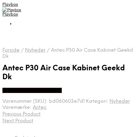
Playbox
Playbox
Forside
/
Nyheder
/
Antec P30 Air Case Kabinet Geekd
Dk
Antec P30 Air Case Kabinet Geekd
Dk
Bedste pris hos Geekd.dk
Varenummer (SKU):
bd060603e7d1
Kategori:
Nyheder
Varemærke:
Antec
Previous Product
Next Product