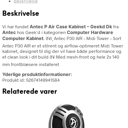
Beskrivelse
Beskrivelse
Vi har fundet
Antec P Air Case Kabinet – Geekd Dk
fra
Antec
hos Geek´d i kategorien
Computer Hardware
Computer Kabinet
. ð¥ï¸ Antec P30 AIR – Midi Tower – Sort
Antec P30 AIR er et stilrent og airflow-optimeret Midi Tower
kabinet, designet til dig der vil have både performance og
et clean look i dit build ð¥ Med mesh-front og hele 2x 140
mm frontblæsere installeret
Yderlige produktinformationer:
Produkt id: 52674149941584
Relaterede varer