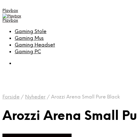
Playbox
Playbox
Gaming Stole
Gaming Mus
Gaming Headset
Gaming PC
Forside
/
Nyheder
/
Arozzi Arena Small Pure Black
Arozzi Arena Small Pu
Bedste pris hos Webdanes.dk