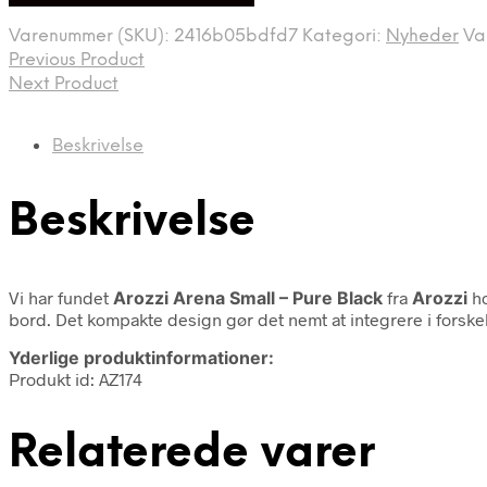
Varenummer (SKU):
2416b05bdfd7
Kategori:
Nyheder
Va
Previous Product
Next Product
Beskrivelse
Beskrivelse
Vi har fundet
Arozzi Arena Small – Pure Black
fra
Arozzi
ho
bord. Det kompakte design gør det nemt at integrere i forskell
Yderlige produktinformationer:
Produkt id: AZ174
Relaterede varer