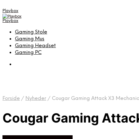
Playbox
Playbox
Gaming Stole
Gaming Mus
Gaming Headset
Gaming PC
Forside
/
Nyheder
/
Cougar Gaming Attack X3 Mechani
Cougar Gaming Attac
Bedste pris hos Webdanes.dk