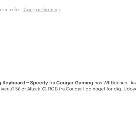
remærke:
Cougar Gaming
g Keyboard – Speedy
fra
Cougar Gaming
hos WEBdanes i ka
niveau? Så er Attack X3 RGB fra Cougar lige noget for dig. Udove