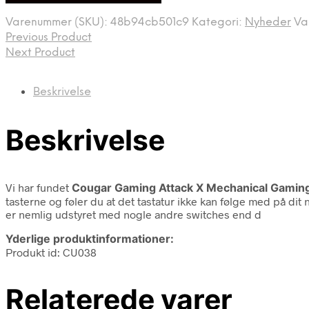
Varenummer (SKU):
48b94cb501c9
Kategori:
Nyheder
Va
Previous Product
Next Product
Beskrivelse
Beskrivelse
Vi har fundet
Cougar Gaming Attack X Mechanical Gamin
tasterne og føler du at det tastatur ikke kan følge med på dit 
er nemlig udstyret med nogle andre switches end d
Yderlige produktinformationer:
Produkt id: CU038
Relaterede varer