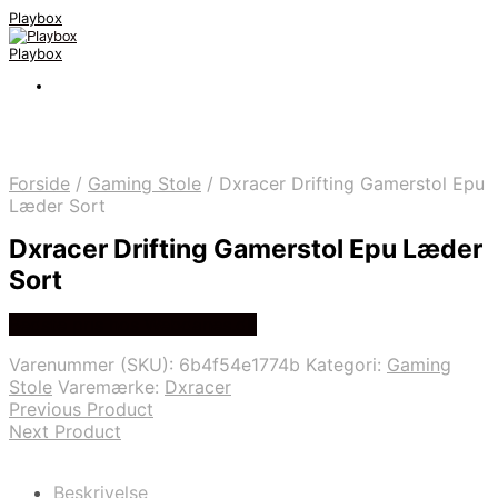
Playbox
Playbox
Forside
/
Gaming Stole
/
Dxracer Drifting Gamerstol Epu
Læder Sort
Dxracer Drifting Gamerstol Epu Læder
Sort
Bedste pris hos Webdanes.dk
Varenummer (SKU):
6b4f54e1774b
Kategori:
Gaming
Stole
Varemærke:
Dxracer
Previous Product
Next Product
Beskrivelse