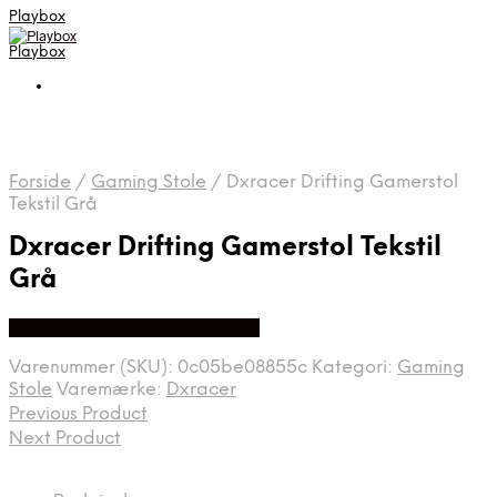
Playbox
Playbox
Forside
/
Gaming Stole
/
Dxracer Drifting Gamerstol
Tekstil Grå
Dxracer Drifting Gamerstol Tekstil
Grå
Bedste pris hos Webdanes.dk
Varenummer (SKU):
0c05be08855c
Kategori:
Gaming
Stole
Varemærke:
Dxracer
Previous Product
Next Product