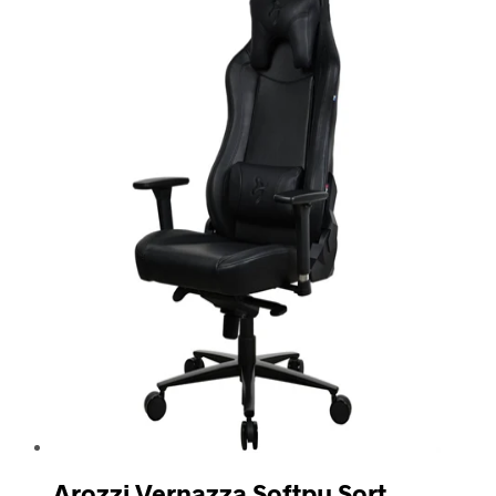
Arozzi Vernazza Softpu Sort