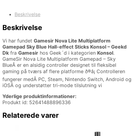
Beskrivelse
Beskrivelse
Vi har fundet
Gamesir Nova Lite Multiplatform
Gamepad Sky Blue Hall-effect Sticks Konsol – Geekd
Dk
fra
Gamesir
hos Geek´d i kategorien
Konsol
.
GameSir Nova Lite Multiplatform Gamepad – Sky
BlueÂ er en alsidig controller designet til fleksibel
gaming på tværs af flere platforme ð®â¡ Controlleren
fungerer medÂ PC, Steam, Nintendo Switch, Android og
iOSÂ og understøtter tri-mode tilslutning vi
Yderlige produktinformationer:
Produkt id: 52641488896336
Relaterede varer