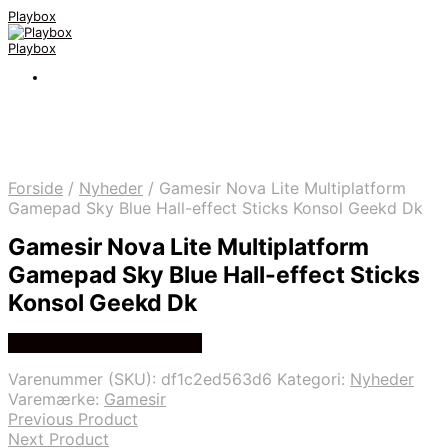
Playbox
Playbox
Forside
/
Nyheder
/
Gamesir Nova Lite Multiplatform
Gamepad Sky Blue Hall-effect Sticks Konsol Geekd Dk
Gamesir Nova Lite Multiplatform
Gamepad Sky Blue Hall-effect Sticks
Konsol Geekd Dk
Bedste pris hos Geekd.dk
Varenummer (SKU):
df1c2ed563d6
Kategori:
Nyheder
Varemærke:
Gamesir
Previous Product
Next Product