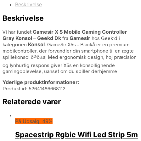
Beskrivelse
Beskrivelse
Vi har fundet
Gamesir X S Mobile Gaming Controller
Gray Konsol – Geekd Dk
fra
Gamesir
hos Geek´d i
kategorien
Konsol
. GameSir X5s – BlackÂ er en premium
mobilcontroller, der forvandler din smartphone til en ægte
spillekonsol ð®ð±â¡ Med ergonomisk design, høj præcision
og lynhurtig respons giver X5s en konsollignende
gamingoplevelse, uanset om du spiller derhjemme
Yderlige produktinformationer:
Produkt id: 52641486668112
Relaterede varer
På Udsalg! 49%
Spacestrip Rgbic Wifi Led Strip 5m