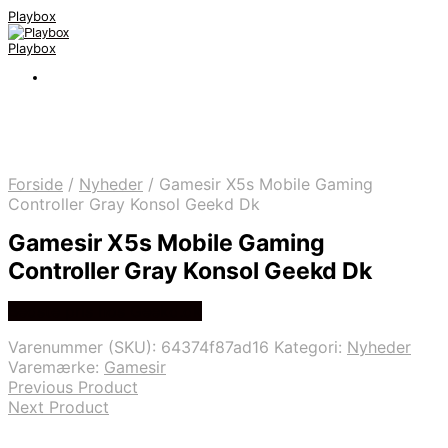
Playbox
Playbox
Forside
/
Nyheder
/
Gamesir X5s Mobile Gaming
Controller Gray Konsol Geekd Dk
Gamesir X5s Mobile Gaming
Controller Gray Konsol Geekd Dk
Bedste pris hos Geekd.dk
Varenummer (SKU):
64374f87ad16
Kategori:
Nyheder
Varemærke:
Gamesir
Previous Product
Next Product