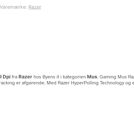
Varemærke:
Razer
l Dpi
fra
Razer
hos Byens it i kategorien
Mus
. Gaming Mus Raz
racking er afgørende. Med Razer HyperPolling Technology og en