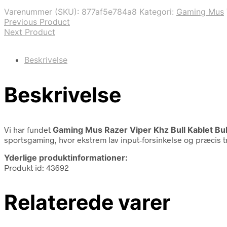
Varenummer (SKU):
877af5e784a8
Kategori:
Gaming Mus
Previous Product
Next Product
Beskrivelse
Beskrivelse
Vi har fundet
Gaming Mus Razer Viper Khz Bull Kablet Bul
sportsgaming, hvor ekstrem lav input-forsinkelse og præcis t
Yderlige produktinformationer:
Produkt id: 43692
Relaterede varer