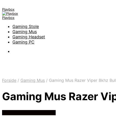
Playbox
Playbox
Gaming Stole
Gaming Mus
Gaming Headset
Gaming PC
Forside
/
Gaming Mus
/
Gaming Mus Razer Viper 8khz Bull
Gaming Mus Razer Vipe
Bedste pris hos Byens-it.dk