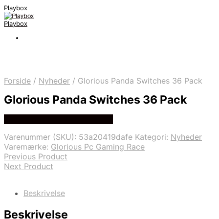
Playbox
Playbox
Forside
/
Nyheder
/
Glorious Panda Switches 36 Pack
Glorious Panda Switches 36 Pack
Bedste pris hos Webdanes.dk
Varenummer (SKU):
53a20419dafe
Kategori:
Nyheder
Varemærke:
Glorious Pc Gaming Race
Previous Product
Next Product
Beskrivelse
Beskrivelse