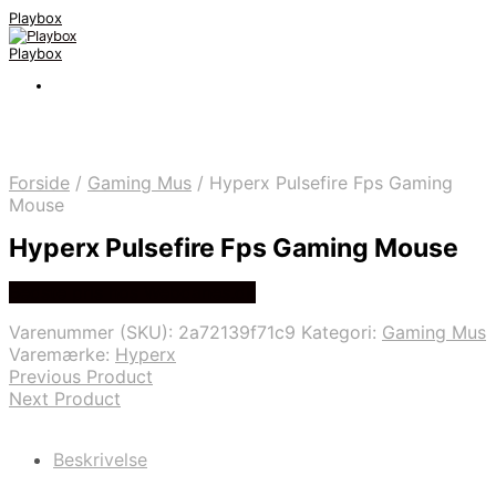
Playbox
Playbox
Forside
/
Gaming Mus
/
Hyperx Pulsefire Fps Gaming
Mouse
Hyperx Pulsefire Fps Gaming Mouse
Bedste pris hos Webdanes.dk
Varenummer (SKU):
2a72139f71c9
Kategori:
Gaming Mus
Varemærke:
Hyperx
Previous Product
Next Product
Beskrivelse