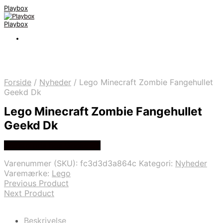
Playbox
Playbox
Forside
/
Nyheder
/
Lego Minecraft Zombie Fangehullet
Geekd Dk
Lego Minecraft Zombie Fangehullet
Geekd Dk
Bedste pris hos Geekd.dk
Varenummer (SKU):
fc3d3d3a864c
Kategori:
Nyheder
Varemærke:
Lego
Previous Product
Next Product
Beskrivelse