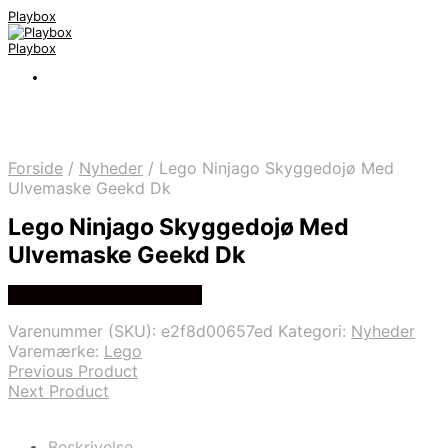
Playbox
Playbox
Forside
/
Nyheder
/
Lego Ninjago Skyggedojø Med
Ulvemaske Geekd Dk
Lego Ninjago Skyggedojø Med
Ulvemaske Geekd Dk
Bedste pris hos Geekd.dk
Varenummer (SKU):
e2f8d00657ed
Kategori:
Nyheder
Varemærke:
Lego
Previous Product
Next Product
Beskrivelse