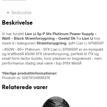
Beskrivelse
Beskrivelse
Vi har fundet
Lian Li Sp P Sfx Platinum Power Supply –
Watt – Black Strømforsygning – Geekd Dk
fra
Lian Li
hos
Geek´d i kategorien
Strømforsygning
. â¡ð¤ Lian Li SP0850P
– 850W – 80+ Platinum – SFX Lian Li SP0850P er en kompakt
og kraftfuldÂ 850W SFX strømforsyning, perfekt til ITX og
small form factor builds, hvor pladsen er begrænset – men
performance stadig skal være i top ðªð¥ MedÂ
Yderlige produktinformationer:
Produkt id: 52674134999376
Relaterede varer