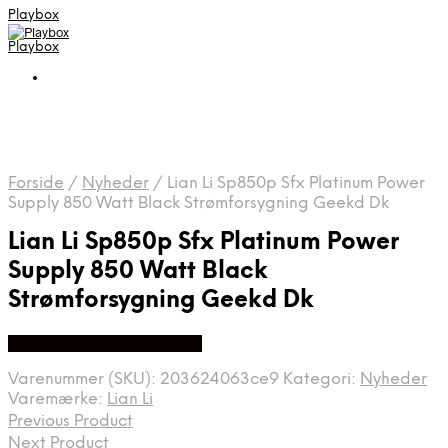
Playbox
Playbox
Forside
/
Nyheder
/
Lian Li Sp850p Sfx Platinum Power
Supply 850 Watt Black Strømforsygning Geekd Dk
Lian Li Sp850p Sfx Platinum Power
Supply 850 Watt Black
Strømforsygning Geekd Dk
Bedste pris hos Geekd.dk
Varenummer (SKU):
203624063ce9
Kategori:
Nyheder
Varemærke:
Lian Li
Previous Product
Next Product