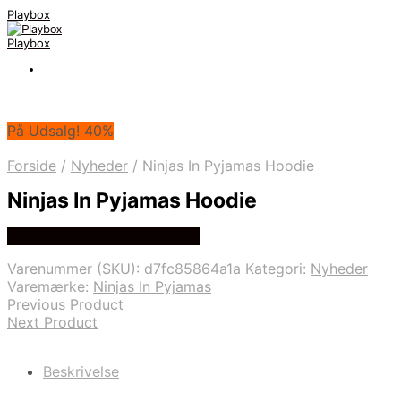
Playbox
Playbox
På Udsalg! 40%
Forside
/
Nyheder
/
Ninjas In Pyjamas Hoodie
Ninjas In Pyjamas Hoodie
På Udsalg hos Webdanes.dk
Varenummer (SKU):
d7fc85864a1a
Kategori:
Nyheder
Varemærke:
Ninjas In Pyjamas
Previous Product
Next Product
Beskrivelse