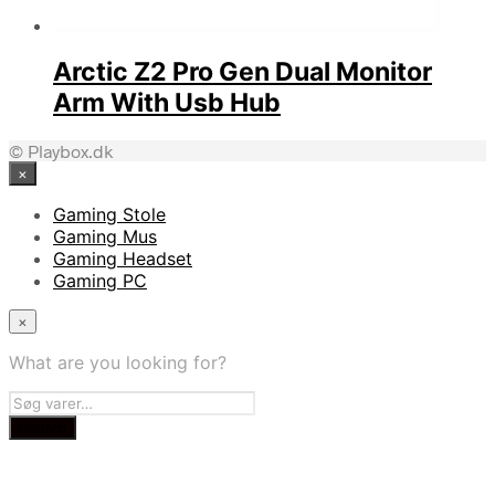
Arctic Z2 Pro Gen Dual Monitor
Arm With Usb Hub
© Playbox.dk
×
Gaming Stole
Gaming Mus
Gaming Headset
Gaming PC
×
What are you looking for?