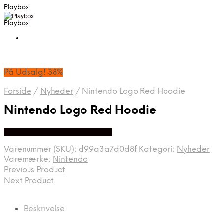
Playbox
Playbox
På Udsalg! 38%
Forside
/
Nyheder
/
Nintendo Logo Red Hoodie
Nintendo Logo Red Hoodie
På Udsalg hos Webdanes.dk
Varenummer (SKU):
d99a3a7d0d8f
Kategori:
Nyheder
Varemærke:
Nintendo
Previous Product
Next Product
Beskrivelse