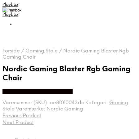
Playbox
Playbox
Forside
/
Gaming Stole
/
Nordic Gaming Blaster Rgb
Gaming Chair
Nordic Gaming Blaster Rgb Gaming
Chair
Bedste pris hos Webdanes.dk
Varenummer (SKU):
ae8f010043dc
Kategori:
Gaming
Stole
Varemærke:
Nordic Gaming
Previous Product
Next Product