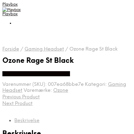
Playbox
Playbox
Forside
/
Gaming Headset
/
Ozone Rage St Black
Ozone Rage St Black
Bedste pris hos Webdanes.dk
Varenummer (SKU):
007ea68bbe7e
Kategori:
Gaming
Headset
Varemærke:
Ozone
Previous Product
Next Product
Beskrivelse
Beskrivelse