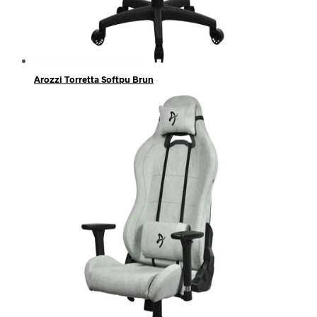
Arozzi Torretta Softpu Brun