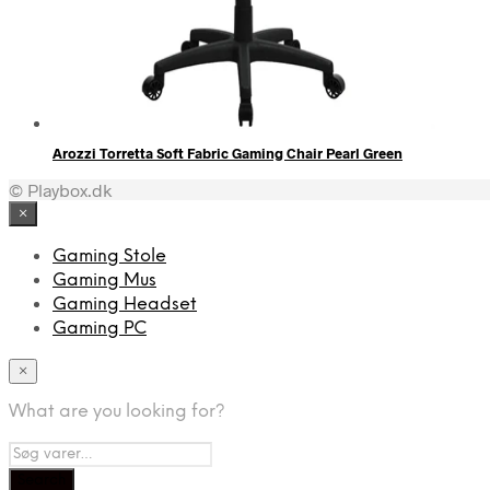
Arozzi Torretta Soft Fabric Gaming Chair Pearl Green
© Playbox.dk
×
Gaming Stole
Gaming Mus
Gaming Headset
Gaming PC
×
What are you looking for?