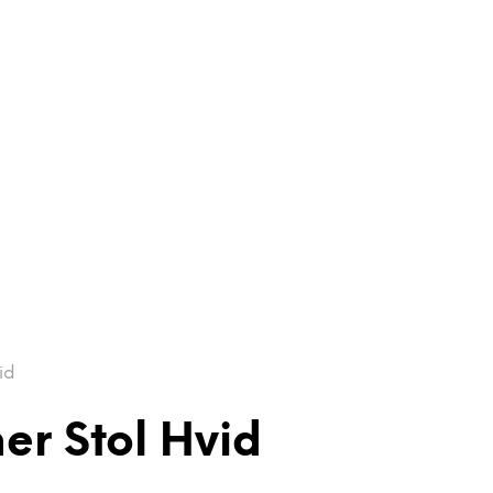
id
r Stol Hvid