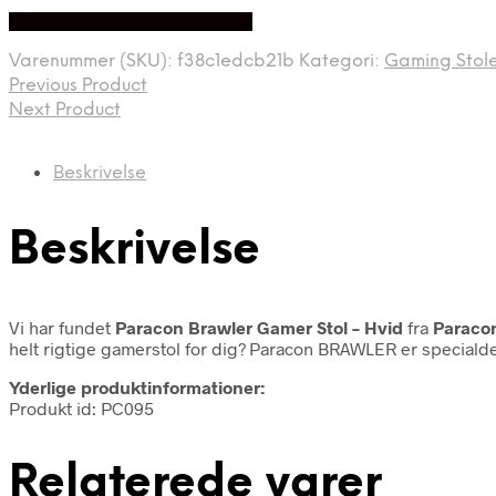
På Udsalg hos Webdanes.dk
Varenummer (SKU):
f38c1edcb21b
Kategori:
Gaming Stol
Previous Product
Next Product
Beskrivelse
Beskrivelse
Vi har fundet
Paracon Brawler Gamer Stol – Hvid
fra
Paraco
helt rigtige gamerstol for dig? Paracon BRAWLER er speciald
Yderlige produktinformationer:
Produkt id: PC095
Relaterede varer