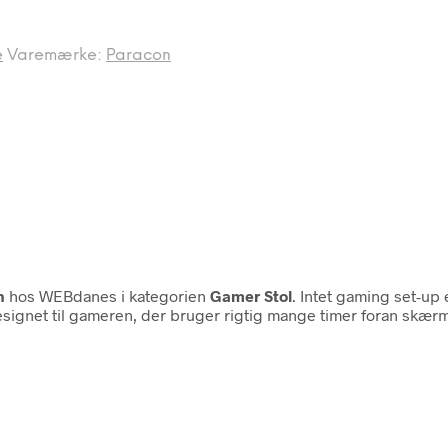
e
Varemærke:
Paracon
n
hos WEBdanes i kategorien
Gamer Stol
. Intet gaming set-up
esignet til gameren, der bruger rigtig mange timer foran skær