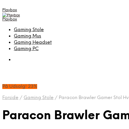
Playbox
Playbox
Gaming Stole
Gaming Mus
Gaming Headset
Gaming PC
På Udsalg! 23%
Forside
/
Gaming Stole
/
Paracon Brawler Gamer Stol Hv
Paracon Brawler Game