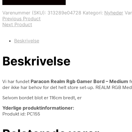
På Udsalg hos Webdanes.dk
Varenummer (SKU):
313289e04728
Kategori:
Nyheder
Va
Previous Product
Next Product
Beskrivelse
Beskrivelse
Vi har fundet
Paracon Realm Rgb Gamer Bord – Medium
f
der ikke har behov for det helt store set-up. REALM RGB Med
Selvom bordet blot er 116cm bredt, er
Yderlige produktinformationer:
Produkt id: PC155