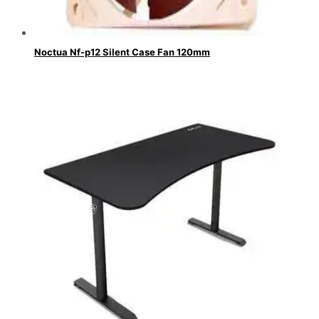
Noctua Nf-p12 Silent Case Fan 120mm