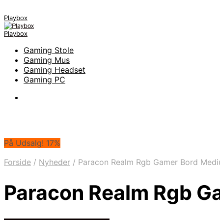
Playbox
Playbox
Gaming Stole
Gaming Mus
Gaming Headset
Gaming PC
På Udsalg! 17%
Forside
/
Nyheder
/
Paracon Realm Rgb Gamer Bord Med
Paracon Realm Rgb G