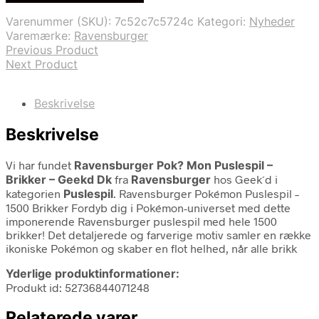
Varenummer (SKU):
7c52c7c5724c
Kategori:
Nyheder
Varemærke:
Ravensburger
Previous Product
Next Product
Beskrivelse
Beskrivelse
Vi har fundet
Ravensburger Pok? Mon Puslespil –
Brikker – Geekd Dk
fra
Ravensburger
hos Geek´d i
kategorien
Puslespil
. Ravensburger Pokémon Puslespil –
1500 Brikker Fordyb dig i Pokémon-universet med dette
imponerende Ravensburger puslespil med hele 1500
brikker! Det detaljerede og farverige motiv samler en række
ikoniske Pokémon og skaber en flot helhed, når alle brikk
Yderlige produktinformationer:
Produkt id: 52736844071248
Relaterede varer