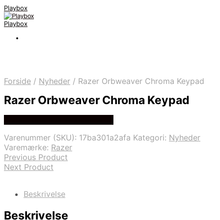
Playbox
Playbox
Forside
/
Nyheder
/
Razer Orbweaver Chroma Keypad
Razer Orbweaver Chroma Keypad
Bedste pris hos Webdanes.dk
Varenummer (SKU):
17ba301a2afa
Kategori:
Nyheder
Varemærke:
Razer
Previous Product
Next Product
Beskrivelse
Beskrivelse