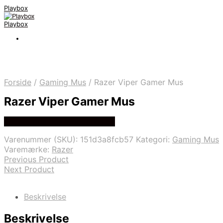
Playbox
Playbox
Forside
/
Gaming Mus
/
Razer Viper Gamer Mus
Razer Viper Gamer Mus
Bedste pris hos Webdanes.dk
Varenummer (SKU):
151d3a8fcb57
Kategori:
Gaming Mus
Varemærke:
Razer
Previous Product
Next Product
Beskrivelse
Beskrivelse