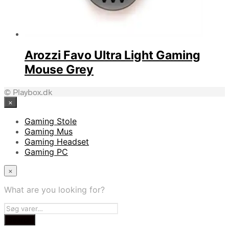
Arozzi Favo Ultra Light Gaming
Mouse Grey
© Playbox.dk
×
Gaming Stole
Gaming Mus
Gaming Headset
Gaming PC
×
What are you looking for?