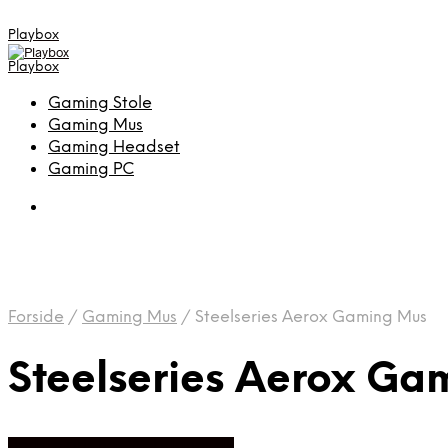
Playbox
Playbox
Gaming Stole
Gaming Mus
Gaming Headset
Gaming PC
Forside
/
Gaming Mus
/
Steelseries Aerox Gaming Mus
Steelseries Aerox Ga
Bedste pris hos Webdanes.dk