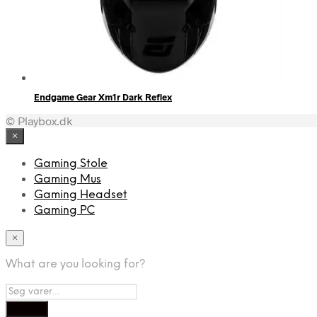
Endgame Gear Xm1r Dark Reflex
© Playbox.dk
×
Gaming Stole
Gaming Mus
Gaming Headset
Gaming PC
×
What are you looking for?