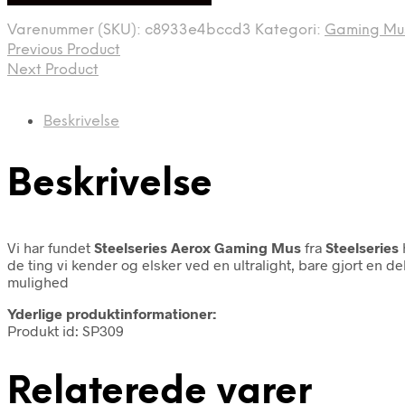
Varenummer (SKU):
c8933e4bccd3
Kategori:
Gaming Mu
Previous Product
Next Product
Beskrivelse
Beskrivelse
Vi har fundet
Steelseries Aerox Gaming Mus
fra
Steelseries
de ting vi kender og elsker ved en ultralight, bare gjort en 
mulighed
Yderlige produktinformationer:
Produkt id: SP309
Relaterede varer