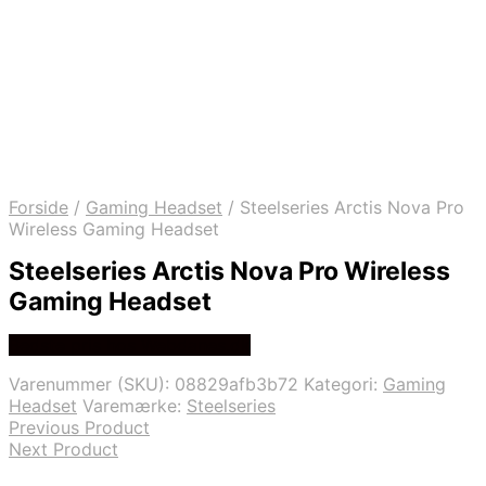
Forside
/
Gaming Headset
/
Steelseries Arctis Nova Pro
Wireless Gaming Headset
Steelseries Arctis Nova Pro Wireless
Gaming Headset
Bedste pris hos Webdanes.dk
Varenummer (SKU):
08829afb3b72
Kategori:
Gaming
Headset
Varemærke:
Steelseries
Previous Product
Next Product