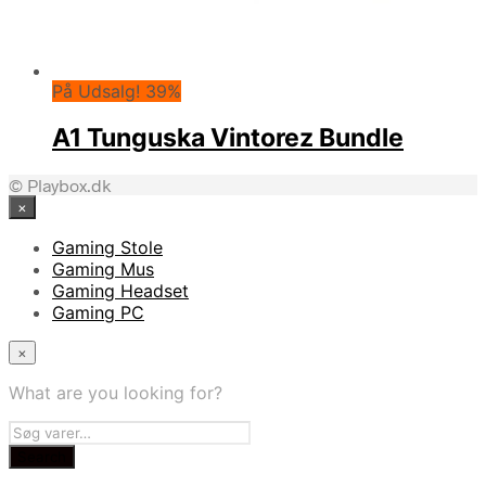
På Udsalg! 39%
A1 Tunguska Vintorez Bundle
© Playbox.dk
×
Gaming Stole
Gaming Mus
Gaming Headset
Gaming PC
×
What are you looking for?