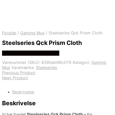
Forside
/
Gaming Mus
/
Steelseries Qck Prism Cloth
Steelseries Qck Prism Cloth
Bedste pris hos Webdanes.dk
Varenummer (SKU):
8390eb96c079
Kategori:
Gaming
Mus
Varemærke:
Steelseries
Previous Product
Next Product
Beskrivelse
Beskrivelse
Vi har fundet
Steelseries Qck Prism Cloth –
fra