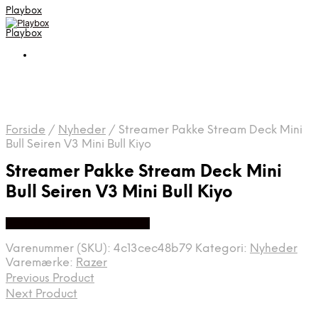
Playbox
Playbox
Forside
/
Nyheder
/
Streamer Pakke Stream Deck Mini
Bull Seiren V3 Mini Bull Kiyo
Streamer Pakke Stream Deck Mini
Bull Seiren V3 Mini Bull Kiyo
Bedste pris hos Byens-it.dk
Varenummer (SKU):
4c13cec48b79
Kategori:
Nyheder
Varemærke:
Razer
Previous Product
Next Product