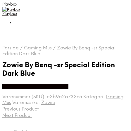
Playbox
Playbox
Forside
/
Gaming Mus
/
Zowie By Benq -sr Special
Edition Dark Blue
Zowie By Benq -sr Special Edition
Dark Blue
Bedste pris hos Webdanes.dk
Varenummer (SKU):
e2b9a2a732c5
Kategori:
Gaming
Mus
Varemærke:
Zowie
Previous Product
Next Product